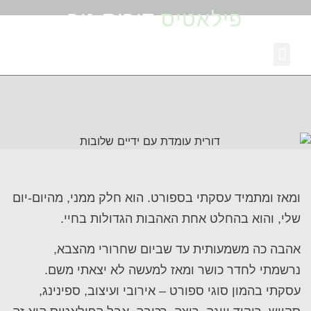
פילאטיס
דורית ניר
על גוף, נפש וכאב
למי אני יכולה לעזור
לגוף, לנפש, לנשמה
פילאטיס זו מתנה
על פילאטיס מכשירים
ומאז ומתמיד עסקתי בספורט. הוא חלק ממני, מהיום-יום
שלי, והוא בהחלט אחת האהבות הגדולות בחיי.
אהבה כה משמעותית עד שביום שחרורי מהצבא,
נרשמתי לחדר כושר ומאז למעשה לא יצאתי משם.
עסקתי בהמון סוגי ספורט – אירובי ועיצוב, ספינינג,